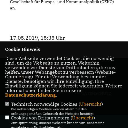
Gesellschaft für Europa- und Kommunalpolitik (GEKO)
an.
17.05.2019, 15:35 Uhr
Cookie Hinweis
Diese Webseite verwendet Cookies, die notwendig
sind, um die Webseite zu nutzen. Weiterhin
verwenden wir Dienste von Drittanbietern, die uns
Jesko von Samson-
helfen, unser Webangebot zu verbessern (Website-
Himmelstjerna
Optmierung). Für die Verwendung bestimmter
Dienste, benötigen wir Ihre Einwilligung. Ihre
Einwilligung können Sie jederzeit widerrufen. Weitere
IMPRESSUM
Informationen finden Sie in unserer
DATENSCHUTZ
Datenschutzerklärung
.
KONTAKT
Technisch notwendige Cookies (
Übersicht
)
Die notwendigen Cookies werden allein für den
ordnungsgemäßen Gebrauch der Webseite benötigt.
Cookies von Drittanbietern (
Übersicht
)
@2026 Jesko von Samson-
Zur Optimierung unserer Webseite binden wir Dienste und
Himmelstjerna | CDU-
Angebote von Drittanbietern ein.