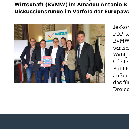
Wirtschaft (BVMW) im Amadeu Antonio Bi
Diskussionsrunde im Vorfeld der Europaw
Jesko
FDP-K
BVMW-
wirtsc
Wahlp
Cécil
Publi
außen
das f
Dreie