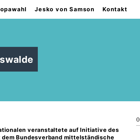
ropawahl
Jesko von Samson
Kontakt
rswalde
0
tionalen veranstaltete auf Initiative des
 dem Bundesverband mittelständische